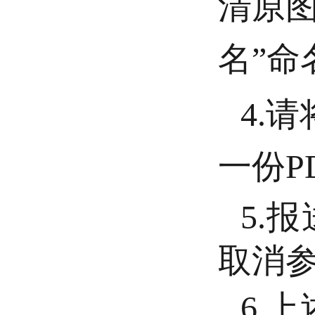
清原
名”命
4.
一份P
5.
取消
6.