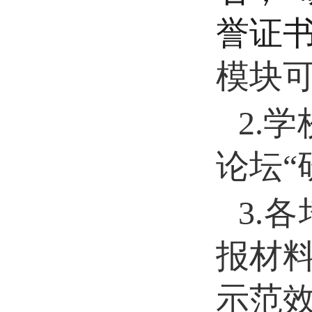
誉证
模块
2.
论坛“
3.
报材
示范