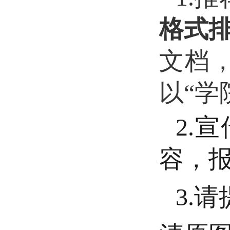
格式
文档，
以“学
2.
容，报
3.