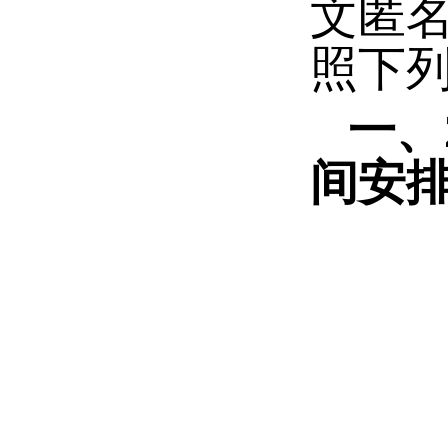
文匿
照下
一、
间安