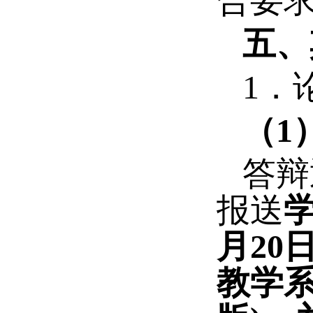
合要
五、
1
．
（
1
答辩
报送
月
20
教学